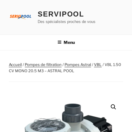
Aller
au
SERVIPOOL
contenu
Des spécialistes proches de vous
principal
Menu
Accueil
/
Pompes de filtration
/
Pompes Astral
/
VBL
/ VBL 1.50
CV MONO 20.5 M3 – ASTRAL POOL