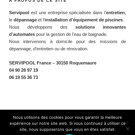
À PROPOS DE CE SITE
Servipool
est une entreprise spécialisée dans l’
entretien
,
le
dépannage
et l’
installation d’équipement de piscines
.
Nous développons des
solutions innovantes
d’automates
pour la gestion de l’eau de baignade.
Nous intervenons à domicile pour des missions de
dépannage, d’entretien ou de rénovation.
SERVIPOOL France
– 30150 Roquemaure
04 90 26 97 19
06 19 55 36 73
Facebook
Twitter
Instagram
BlueSky
Nous utilisons des cookies pour vous garantir la meilleure
expérience sur notre site web. Si vous continuez à utiliser ce
site, nous supposerons que vous en êtes satisfait.
Fièrement propulsé par WordPress