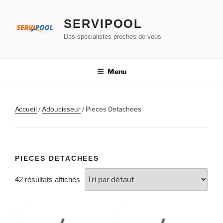
Aller
au
SERVIPOOL
contenu
Des spécialistes proches de vous
principal
Menu
Accueil
/
Adoucisseur
/ Pieces Detachees
PIECES DETACHEES
42 résultats affichés