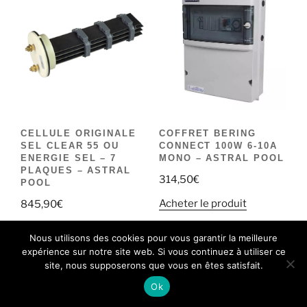
CELLULE ORIGINALE
COFFRET BERING
SEL CLEAR 55 OU
CONNECT 100W 6-10A
ENERGIE SEL – 7
MONO – ASTRAL POOL
PLAQUES – ASTRAL
314,50
€
POOL
Acheter le produit
845,90
€
Ajouter au panier
Nous utilisons des cookies pour vous garantir la meilleure
expérience sur notre site web. Si vous continuez à utiliser ce
site, nous supposerons que vous en êtes satisfait.
Ok