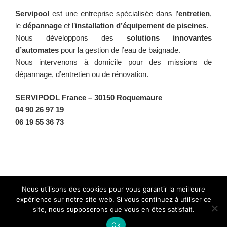
Servipool
est une entreprise spécialisée dans l’
entretien
,
le
dépannage
et l’
installation d’équipement de piscines
.
Nous développons des
solutions innovantes
d’automates
pour la gestion de l’eau de baignade.
Nous intervenons à domicile pour des missions de
dépannage, d’entretien ou de rénovation.
SERVIPOOL France
– 30150 Roquemaure
04 90 26 97 19
06 19 55 36 73
Facebook
Twitter
Instagram
BlueSky
Nous utilisons des cookies pour vous garantir la meilleure
expérience sur notre site web. Si vous continuez à utiliser ce
site, nous supposerons que vous en êtes satisfait.
Fièrement propulsé par WordPress
Ok