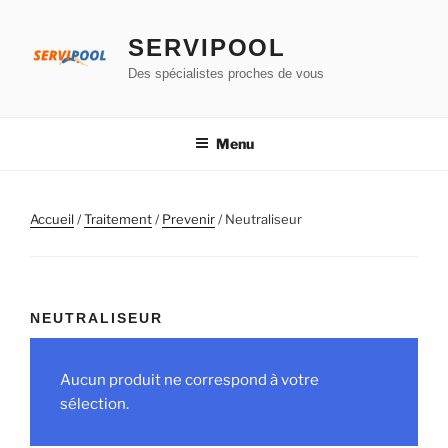
Aller
au
SERVIPOOL
contenu
Des spécialistes proches de vous
principal
Menu
Accueil
/
Traitement
/
Prevenir
/ Neutraliseur
NEUTRALISEUR
Aucun produit ne correspond à votre
sélection.