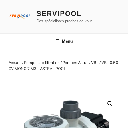
Aller
au
SERVIPOOL
contenu
Des spécialistes proches de vous
principal
Menu
Accueil
/
Pompes de filtration
/
Pompes Astral
/
VBL
/ VBL 0.50
CV MONO 7 M3 – ASTRAL POOL