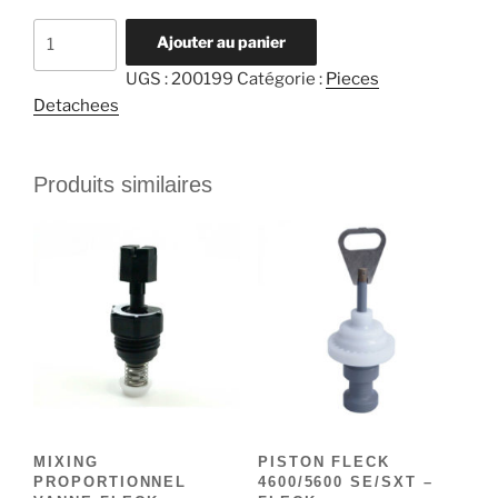
quantité
Ajouter au panier
de
UGS :
200199
Catégorie :
Pieces
FILTRE
Detachees
D'INJECTEUR
POUR
FLECK
Produits similaires
4600
-
FLECK
MIXING
PISTON FLECK
PROPORTIONNEL
4600/5600 SE/SXT –