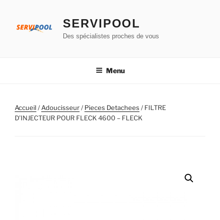
Aller
au
SERVIPOOL
contenu
Des spécialistes proches de vous
principal
Menu
Accueil
/
Adoucisseur
/
Pieces Detachees
/ FILTRE
D’INJECTEUR POUR FLECK 4600 – FLECK