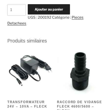
quantité
Ajouter au panier
de
UGS :
200192
Catégorie :
Pieces
PIGNON
Detachees
ENTRAINE
FLECK
4600/5600
Produits similaires
-
FLECK
TRANSFORMATEUR
RACCORD DE VIDANGE
24V – 10VA – FLECK
FLECK 4600/5600 –