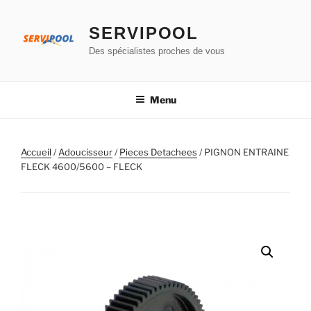
Aller
au
SERVIPOOL
contenu
Des spécialistes proches de vous
principal
Menu
Accueil
/
Adoucisseur
/
Pieces Detachees
/ PIGNON ENTRAINE
FLECK 4600/5600 – FLECK