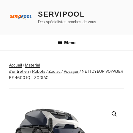
Aller
au
SERVIPOOL
contenu
Des spécialistes proches de vous
principal
Menu
Accueil
/
Materiel
d'entretien
/
Robots
/
Zodiac
/
Voyager
/ NETTOYEUR VOYAGER
RE 4600 IQ – ZODIAC