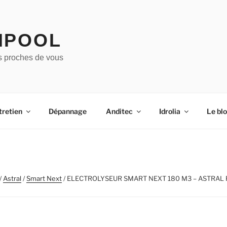
IPOOL
s proches de vous
tretien
Dépannage
Anditec
Idrolia
Le bl
/
Astral
/
Smart Next
/ ELECTROLYSEUR SMART NEXT 180 M3 – ASTRAL