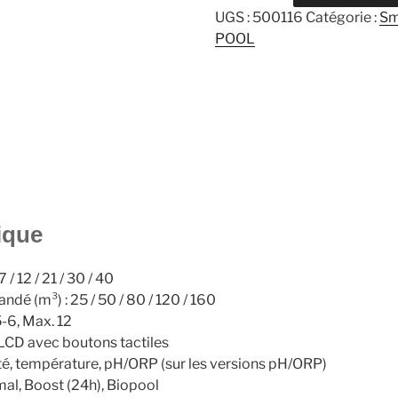
ELECTROLYSEUR
UGS :
500116
Catégorie :
Sm
SMART
POOL
NEXT
180
M3
-
ASTRAL
POOL
ique
 / 12 / 21 / 30 / 40
é (m³) : 25 / 50 / 80 / 120 / 160
 5-6, Max. 12
n LCD avec boutons tactiles
ité, température, pH/ORP (sur les versions pH/ORP)
al, Boost (24h), Biopool