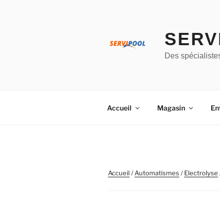
Aller
au
contenu
SERV
principal
Des spécialiste
Accueil
Magasin
En
Accueil
/
Automatismes
/
Electrolyse