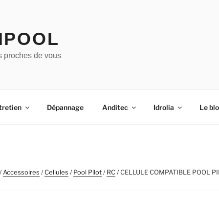
IPOOL
s proches de vous
tretien
Dépannage
Anditec
Idrolia
Le bl
/
Accessoires
/
Cellules
/
Pool Pilot
/
RC
/ CELLULE COMPATIBLE POOL PIL