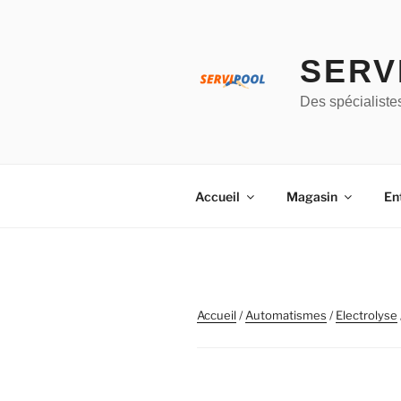
Aller
au
contenu
SERV
principal
Des spécialiste
Accueil
Magasin
En
Accueil
/
Automatismes
/
Electrolyse