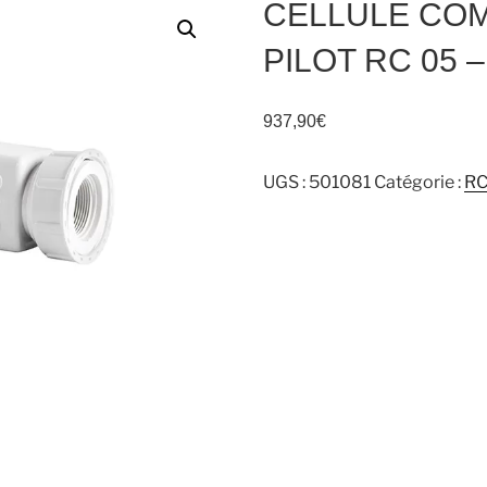
CELLULE COM
PILOT RC 05 
937,90
€
UGS :
501081
Catégorie :
R