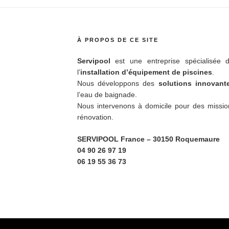
À PROPOS DE CE SITE
Servipool
est une entreprise spécialisée d
l’
installation d’équipement de piscines
.
Nous développons des
solutions innovan
l’eau de baignade.
Nous intervenons à domicile pour des missio
rénovation.
SERVIPOOL France
– 30150 Roquemaure
04 90 26 97 19
06 19 55 36 73
ky
Fièrement propulsé par WordPress