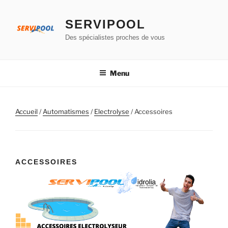
Aller
au
SERVIPOOL
contenu
Des spécialistes proches de vous
principal
Menu
Accueil
/
Automatismes
/
Electrolyse
/ Accessoires
ACCESSOIRES