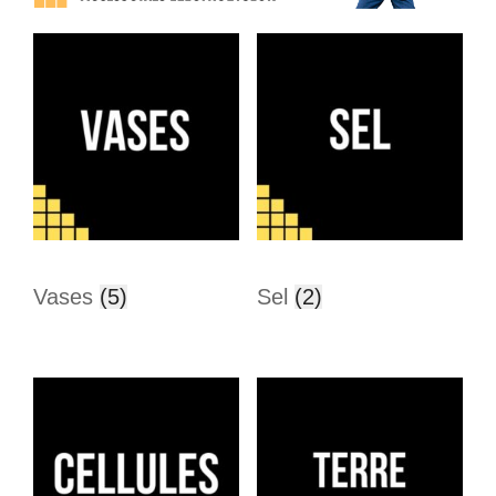
Vases
(5)
Sel
(2)