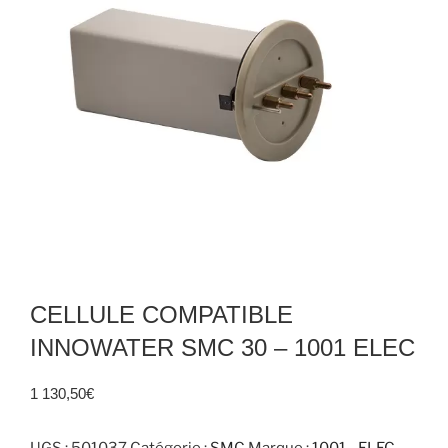
CELLULE COMPATIBLE
INNOWATER SMC 30 – 1001 ELEC
1 130,50
€
UGS :
501037
Catégorie :
SMC
Marque :
1001 - ELEC