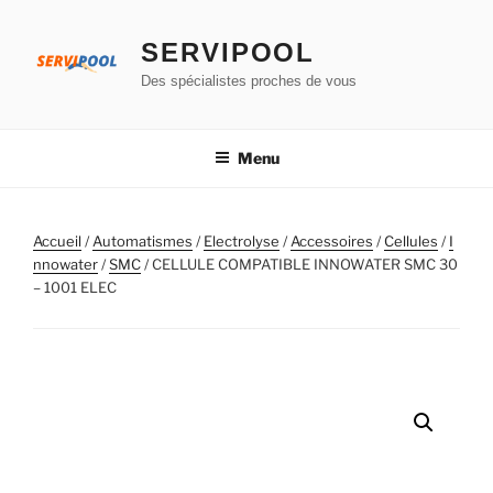
Aller
au
SERVIPOOL
contenu
Des spécialistes proches de vous
principal
Menu
Accueil
/
Automatismes
/
Electrolyse
/
Accessoires
/
Cellules
/
I
nnowater
/
SMC
/ CELLULE COMPATIBLE INNOWATER SMC 30
– 1001 ELEC