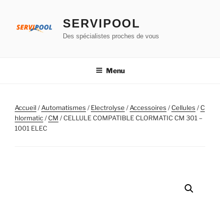
Aller
au
SERVIPOOL
contenu
Des spécialistes proches de vous
principal
Menu
Accueil
/
Automatismes
/
Electrolyse
/
Accessoires
/
Cellules
/
C
hlormatic
/
CM
/ CELLULE COMPATIBLE CLORMATIC CM 301 –
1001 ELEC