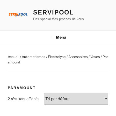
Aller
au
SERVIPOOL
contenu
Des spécialistes proches de vous
principal
Menu
Accueil
/
Automatismes
/
Electrolyse
/
Accessoires
/
Vases
/ Par
amount
PARAMOUNT
2 résultats affichés