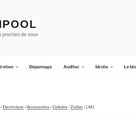
IPOOL
s proches de vous
tretien
Dépannage
Anditec
Idrolia
Le bl
/
Electrolyse
/
Accessoires
/
Cellules
/
Zodiac
/ LM2