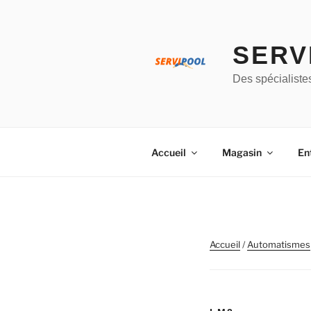
Aller
au
contenu
SERV
principal
Des spécialiste
Accueil
Magasin
En
Accueil
/
Automatismes