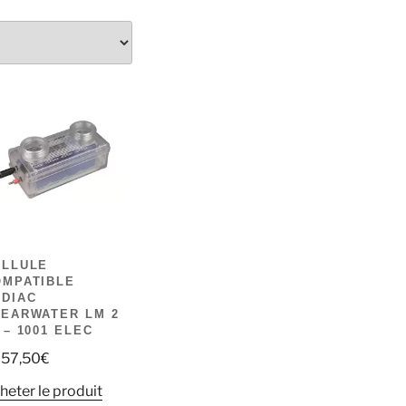
ELLULE
OMPATIBLE
ODIAC
LEARWATER LM 2
 – 1001 ELEC
057,50
€
heter le produit