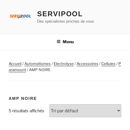
Aller
au
SERVIPOOL
contenu
Des spécialistes proches de vous
principal
Menu
Accueil
/
Automatismes
/
Electrolyse
/
Accessoires
/
Cellules
/
P
aramount
/ AMP NOIRE
AMP NOIRE
5 résultats affichés