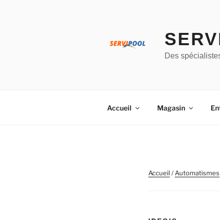
Aller
au
contenu
SERV
principal
Des spécialiste
Accueil
Magasin
En
Accueil
/
Automatismes