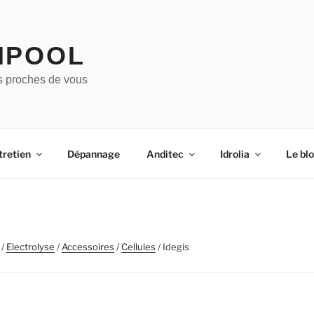
IPOOL
s proches de vous
tretien
Dépannage
Anditec
Idrolia
Le bl
/
Electrolyse
/
Accessoires
/
Cellules
/ Idegis