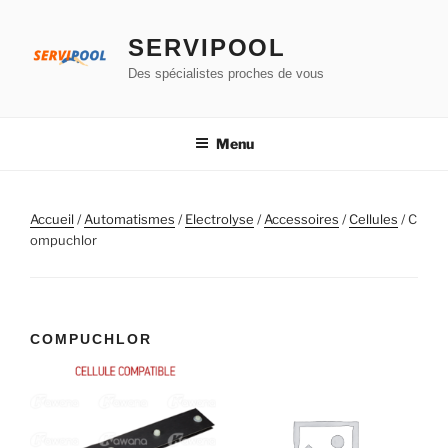
Aller
au
SERVIPOOL
contenu
Des spécialistes proches de vous
principal
Menu
Accueil
/
Automatismes
/
Electrolyse
/
Accessoires
/
Cellules
/ C
ompuchlor
COMPUCHLOR