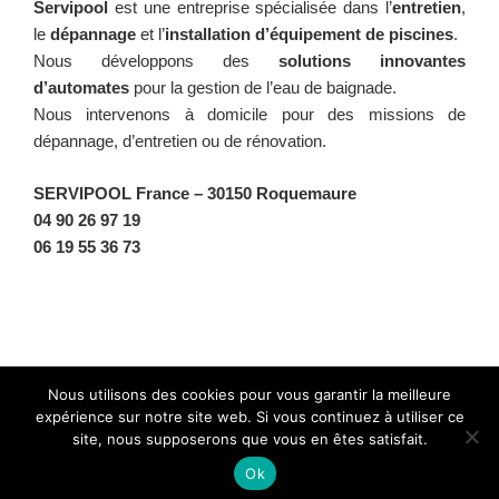
Servipool
est une entreprise spécialisée dans l’
entretien
,
le
dépannage
et l’
installation d’équipement de piscines
.
Nous développons des
solutions innovantes
d’automates
pour la gestion de l’eau de baignade.
Nous intervenons à domicile pour des missions de
dépannage, d’entretien ou de rénovation.
SERVIPOOL France
– 30150 Roquemaure
04 90 26 97 19
06 19 55 36 73
Facebook
Twitter
Instagram
BlueSky
Nous utilisons des cookies pour vous garantir la meilleure
expérience sur notre site web. Si vous continuez à utiliser ce
site, nous supposerons que vous en êtes satisfait.
Fièrement propulsé par WordPress
Ok