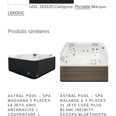
de
UGS :
165125
Catégorie :
Portable
Marque :
TRANSPORT
LEKOVIC
ZONE
A
-
Produits similaires
LEKOVIC
ASTRAL POOL – SPA
ASTRAL POOL – SPA
MAGUANA 5 PLACES
BALANCE E 5 PLACES
64 JETS GRIS
31 JETS LUXE PLUS
ANTHRACITE +
BLANC INFINITY
COUVERTURE +
ECOSPA BLUETHOOTH