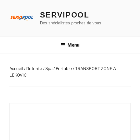
Aller
au
SERVIPOOL
contenu
Des spécialistes proches de vous
principal
Menu
Accueil
/
Detente
/
Spa
/
Portable
/ TRANSPORT ZONE A –
LEKOVIC