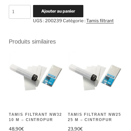
quantité
Ajouter au panier
de
UGS :
200239
Catégorie :
Tamis filtrant
TAMIS
FILTRANT
NW500-
Produits similaires
650-
800
25
M
-
CINTROPUR
TAMIS FILTRANT NW32
TAMIS FILTRANT NW25
10 M – CINTROPUR
25 M – CINTROPUR
48,90
€
23,90
€