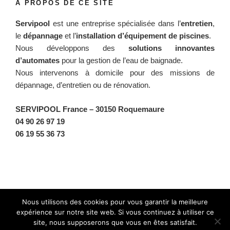
À PROPOS DE CE SITE
Servipool
est une entreprise spécialisée dans l’
entretien
,
le
dépannage
et l’
installation d’équipement de piscines
.
Nous développons des
solutions innovantes
d’automates
pour la gestion de l’eau de baignade.
Nous intervenons à domicile pour des missions de
dépannage, d’entretien ou de rénovation.
SERVIPOOL France
– 30150 Roquemaure
04 90 26 97 19
06 19 55 36 73
Facebook
Twitter
Instagram
BlueSky
Nous utilisons des cookies pour vous garantir la meilleure
expérience sur notre site web. Si vous continuez à utiliser ce
site, nous supposerons que vous en êtes satisfait.
Fièrement propulsé par WordPress