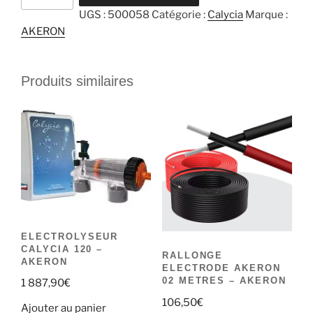
de
UGS :
500058
Catégorie :
Calycia
Marque :
RALLONGE
AKERON
ELECTRODE
AKERON
05
Produits similaires
METRES
-
AKERON
ELECTROLYSEUR
CALYCIA 120 –
RALLONGE
AKERON
ELECTRODE AKERON
02 METRES – AKERON
1 887,90
€
106,50
€
Ajouter au panier