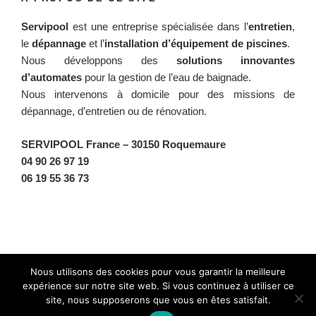
Servipool
est une entreprise spécialisée dans l’
entretien
,
le
dépannage
et l’
installation d’équipement de piscines
.
Nous développons des
solutions innovantes
d’automates
pour la gestion de l’eau de baignade.
Nous intervenons à domicile pour des missions de
dépannage, d’entretien ou de rénovation.
SERVIPOOL France
– 30150 Roquemaure
04 90 26 97 19
06 19 55 36 73
Facebook
Twitter
Instagram
BlueSky
Nous utilisons des cookies pour vous garantir la meilleure
expérience sur notre site web. Si vous continuez à utiliser ce
site, nous supposerons que vous en êtes satisfait.
Fièrement propulsé par WordPress