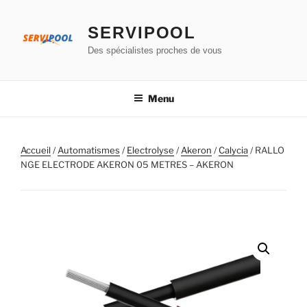
Aller
au
SERVIPOOL
contenu
Des spécialistes proches de vous
principal
Menu
Accueil
/
Automatismes
/
Electrolyse
/
Akeron
/
Calycia
/ RALLO
NGE ELECTRODE AKERON 05 METRES – AKERON