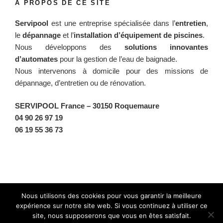
À PROPOS DE CE SITE
Servipool
est une entreprise spécialisée dans l’
entretien
,
le
dépannage
et l’
installation d’équipement de piscines
.
Nous développons des
solutions innovantes
d’automates
pour la gestion de l’eau de baignade.
Nous intervenons à domicile pour des missions de
dépannage, d’entretien ou de rénovation.
SERVIPOOL France
– 30150 Roquemaure
04 90 26 97 19
06 19 55 36 73
Facebook
Twitter
Instagram
BlueSky
Nous utilisons des cookies pour vous garantir la meilleure
expérience sur notre site web. Si vous continuez à utiliser ce
site, nous supposerons que vous en êtes satisfait.
Fièrement propulsé par WordPress