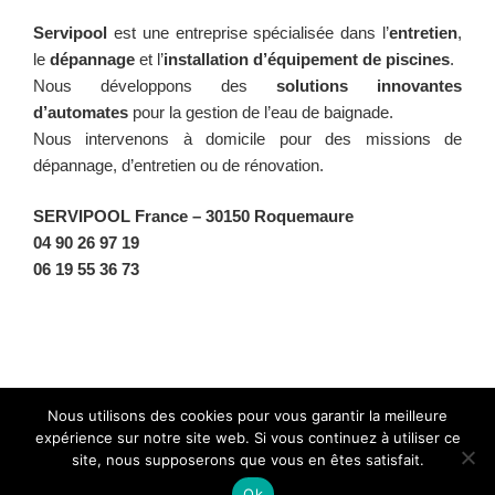
Servipool
est une entreprise spécialisée dans l’
entretien
,
le
dépannage
et l’
installation d’équipement de piscines
.
Nous développons des
solutions innovantes
d’automates
pour la gestion de l’eau de baignade.
Nous intervenons à domicile pour des missions de
dépannage, d’entretien ou de rénovation.
SERVIPOOL France
– 30150 Roquemaure
04 90 26 97 19
06 19 55 36 73
Facebook
Twitter
Instagram
BlueSky
Nous utilisons des cookies pour vous garantir la meilleure
expérience sur notre site web. Si vous continuez à utiliser ce
site, nous supposerons que vous en êtes satisfait.
Fièrement propulsé par WordPress
Ok