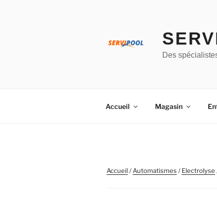
Aller
au
contenu
SERV
principal
Des spécialiste
Accueil
Magasin
En
Accueil
/
Automatismes
/
Electrolyse