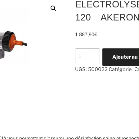
ELECTROLYS
120 – AKERO
1 887,90
€
quantité
Ajouter au
de
ELECTROLYSEUR
UGS :
500022
Catégorie :
C
CALYCIA
120
-
AKERON
IA vous permettent d’assurer une désinfection saine et respec