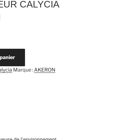
EUR CALYCIA
N
 panier
alycia
Marque :
AKERON
tueuse de l’environnement.