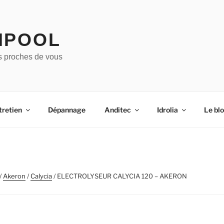
IPOOL
s proches de vous
tretien
Dépannage
Anditec
Idrolia
Le bl
/
Akeron
/
Calycia
/ ELECTROLYSEUR CALYCIA 120 – AKERON