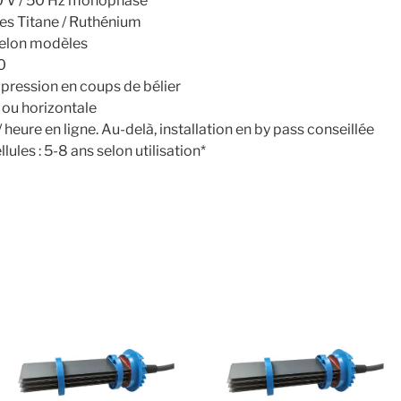
30 V / 50 Hz monophasé
es Titane / Ruthénium
selon modèles
0
e pression en coups de bélier
e ou horizontale
 heure en ligne. Au-delà, installation en by pass conseillée
ules : 5-8 ans selon utilisation*