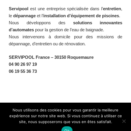
Servipool
est une entreprise spécialisée dans l’
entretien
,
le
dépannage
et l’
installation d’équipement de piscines
.
Nous développons des
solutions innovantes
d’automates
pour la gestion de l’eau de baignade.
Nous intervenons à domicile pour des missions de
dépannage, d’entretien ou de rénovation.
SERVIPOOL France
– 30150 Roquemaure
04 90 26 97 19
06 19 55 36 73
Facebook
Twitter
Instagram
BlueSky
Nous utilisons des cookies pour vous garantir la meilleure
expérience sur notre site web. Si vous continuez à utiliser ce
site, nous supposerons que vous en êtes satisfait.
Fièrement propulsé par WordPress
Ok