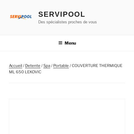
Aller
au
SERVIPOOL
contenu
Des spécialistes proches de vous
principal
Menu
Accueil
/
Detente
/
Spa
/
Portable
/ COUVERTURE THERMIQUE
ML 650 LEKOVIC