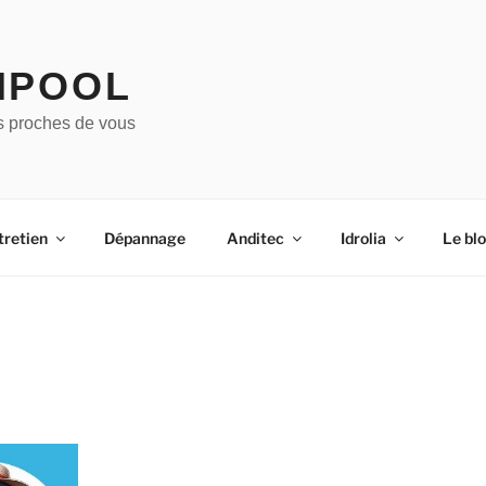
IPOOL
s proches de vous
tretien
Dépannage
Anditec
Idrolia
Le bl