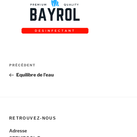
Navigation
Article
PRÉCÉDENT
de
précédent
Equilibre de l’eau
l’article
RETROUVEZ-NOUS
Adresse