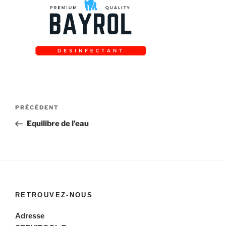
Navigation
Article
PRÉCÉDENT
de
précédent
Equilibre de l’eau
l’article
RETROUVEZ-NOUS
Adresse