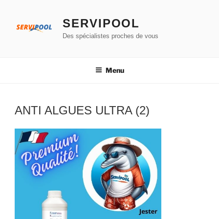
Aller
au
SERVIPOOL
contenu
Des spécialistes proches de vous
principal
Menu
ANTI ALGUES ULTRA (2)