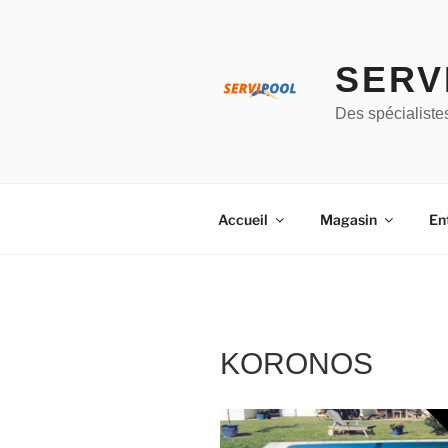
Aller
au
contenu
SERV
principal
Des spécialiste
Accueil
Magasin
En
KORONOS