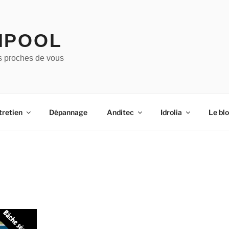
IPOOL
s proches de vous
tretien
Dépannage
Anditec
Idrolia
Le bl