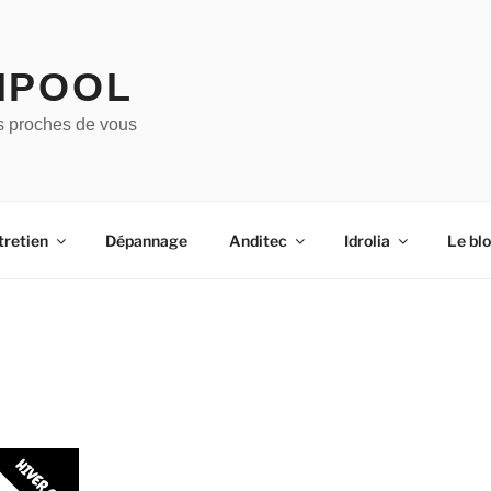
IPOOL
s proches de vous
tretien
Dépannage
Anditec
Idrolia
Le bl