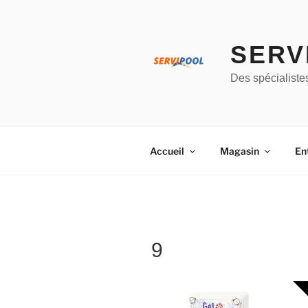
Aller
au
contenu
SERV
principal
Des spécialiste
Accueil
Magasin
En
9