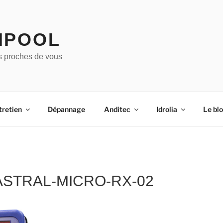
IPOOL
s proches de vous
tretien
Dépannage
Anditec
Idrolia
Le bl
STRAL-MICRO-RX-02