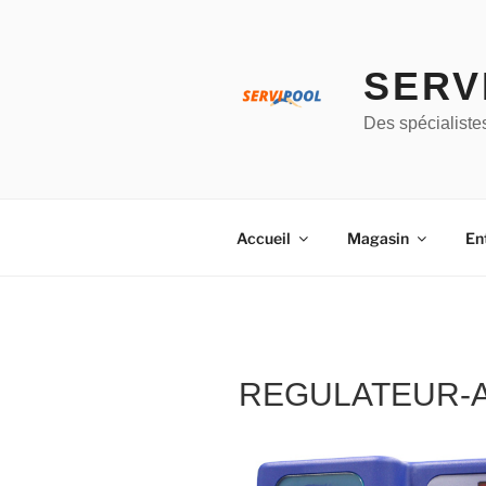
Aller
au
contenu
SERV
principal
Des spécialiste
Accueil
Magasin
En
REGULATEUR-A