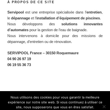
À PROPOS DE CE SITE
Servipool
est une entreprise spécialisée dans l’
entretien
,
le
dépannage
et l’
installation d’équipement de piscines
.
Nous développons des
solutions innovantes
d’automates
pour la gestion de l’eau de baignade.
Nous intervenons à domicile pour des missions de
dépannage, d’entretien ou de rénovation.
SERVIPOOL France
– 30150 Roquemaure
04 90 26 97 19
06 19 55 36 73
Facebook
Twitter
Instagram
BlueSky
Nous utilisons des cookies pour vous garantir la meilleure
expérience sur notre site web. Si vous continuez à utiliser ce
site, nous supposerons que vous en êtes satisfait.