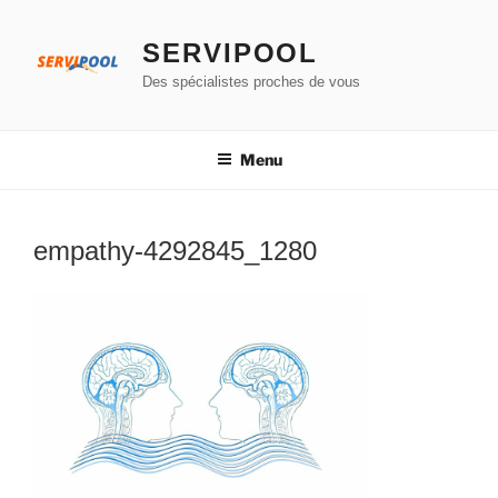
Aller
au
SERVIPOOL
contenu
Des spécialistes proches de vous
principal
Menu
empathy-4292845_1280