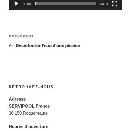
00:00
04:31
Navigation
Article
PRÉCÉDENT
de
précédent
Désinfecter l’eau d’une piscine
l’article
RETROUVEZ-NOUS
Adresse
SERVIPOOL France
30 150 Roquemaure
Heures d’ouverture