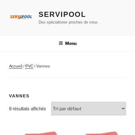
Aller
au
SERVIPOOL
contenu
Des spécialistes proches de vous
principal
Menu
Accueil
/
PVC
/ Vannes
VANNES
8 résultats affichés