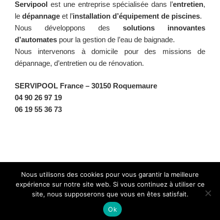
Servipool
est une entreprise spécialisée dans l’
entretien
,
le
dépannage
et l’
installation d’équipement de piscines
.
Nous développons des
solutions innovantes
d’automates
pour la gestion de l’eau de baignade.
Nous intervenons à domicile pour des missions de
dépannage, d’entretien ou de rénovation.
SERVIPOOL France
– 30150 Roquemaure
04 90 26 97 19
06 19 55 36 73
Facebook
Twitter
Instagram
BlueSky
Nous utilisons des cookies pour vous garantir la meilleure
expérience sur notre site web. Si vous continuez à utiliser ce
site, nous supposerons que vous en êtes satisfait.
Fièrement propulsé par WordPress
Ok