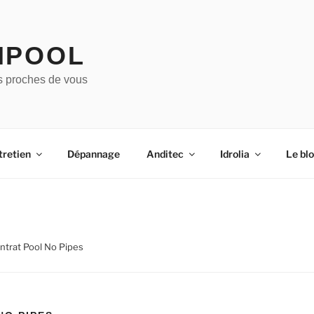
IPOOL
s proches de vous
tretien
Dépannage
Anditec
Idrolia
Le bl
ntrat Pool No Pipes