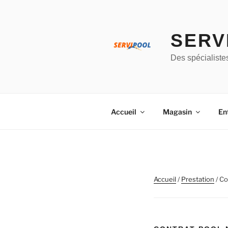
Aller
au
contenu
SERV
principal
Des spécialiste
Accueil
Magasin
En
Accueil
/
Prestation
/ Co