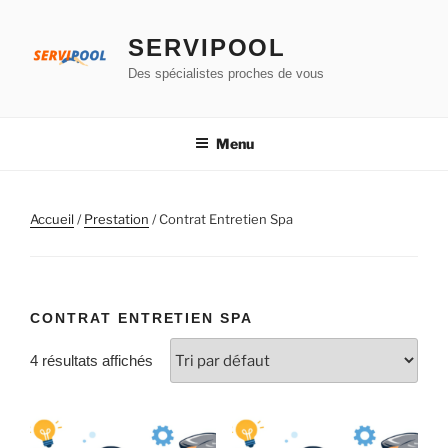
Aller
au
SERVIPOOL
contenu
Des spécialistes proches de vous
principal
Menu
Accueil
/
Prestation
/ Contrat Entretien Spa
CONTRAT ENTRETIEN SPA
4 résultats affichés