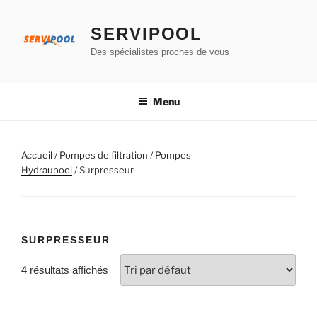
Aller
au
SERVIPOOL
contenu
Des spécialistes proches de vous
principal
Menu
Accueil
/
Pompes de filtration
/
Pompes
Hydraupool
/ Surpresseur
SURPRESSEUR
4 résultats affichés