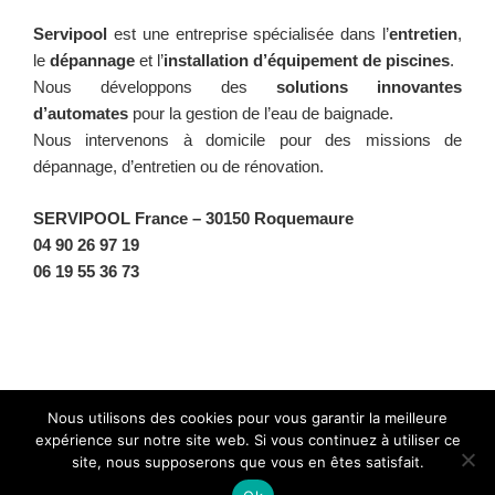
Servipool
est une entreprise spécialisée dans l’
entretien
,
le
dépannage
et l’
installation d’équipement de piscines
.
Nous développons des
solutions innovantes
d’automates
pour la gestion de l’eau de baignade.
Nous intervenons à domicile pour des missions de
dépannage, d’entretien ou de rénovation.
SERVIPOOL France
– 30150 Roquemaure
04 90 26 97 19
06 19 55 36 73
Facebook
Twitter
Instagram
BlueSky
Nous utilisons des cookies pour vous garantir la meilleure
expérience sur notre site web. Si vous continuez à utiliser ce
site, nous supposerons que vous en êtes satisfait.
Fièrement propulsé par WordPress