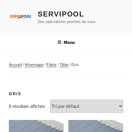
Aller
au
SERVIPOOL
contenu
Des spécialistes proches de vous
principal
Menu
Accueil
/
Hivernage
/
Filets
/
Tible
/ Gris
GRIS
6 résultats affichés