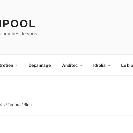
IPOOL
s proches de vous
tretien
Dépannage
Anditec
Idrolia
Le bl
ets
/
Tenora
/ Bleu