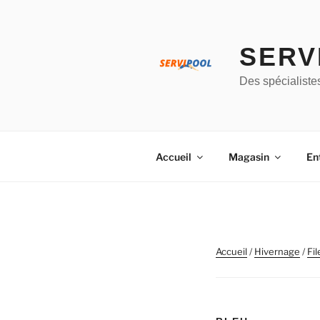
Aller
au
contenu
SERV
principal
Des spécialiste
Accueil
Magasin
En
Accueil
/
Hivernage
/
Fil