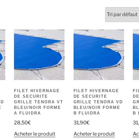
E
FILET HIVERNAGE
FILET HIVERNAGE
FI
DE SECURITE
DE SECURITE
DE
VD
GRILLE TENORA VT
GRILLE TENORA VD
GR
E
BLEU/NOIR FORME
BLEU/NOIR FORME
BL
A FLUIDRA
B FLUIDRA
B 
28,50
€
31,90
€
31
Acheter le produit
Acheter le produit
Ac