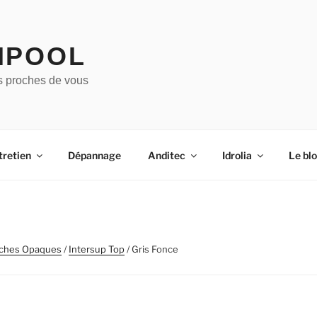
IPOOL
s proches de vous
tretien
Dépannage
Anditec
Idrolia
Le bl
ches Opaques
/
Intersup Top
/ Gris Fonce