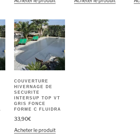
Acheter le produit
Acheter le produit
Ac
COUVERTURE
HIVERNAGE DE
SECURITE
D
INTERSUP TOP VT
GRIS FONCE
A
FORME C FLUIDRA
33,90
€
Acheter le produit