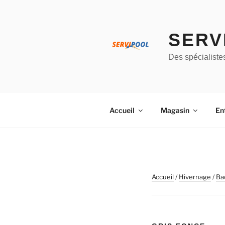
Aller
au
contenu
SERV
principal
Des spécialiste
Accueil
Magasin
En
Accueil
/
Hivernage
/
Ba