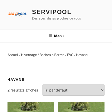
Aller
au
SERVIPOOL
contenu
Des spécialistes proches de vous
principal
Menu
Accueil
/
Hivernage
/
Baches a Barres
/
EVO
/ Havane
HAVANE
2 résultats affichés