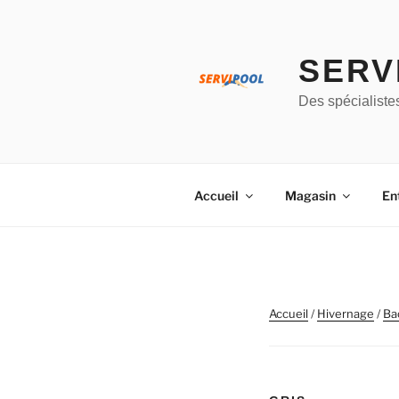
Aller
au
contenu
SERV
principal
Des spécialiste
Accueil
Magasin
En
Accueil
/
Hivernage
/
Ba