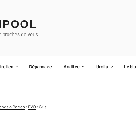
IPOOL
s proches de vous
tretien
Dépannage
Anditec
Idrolia
Le bl
ches a Barres
/
EVO
/ Gris