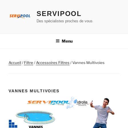
Aller
au
SERVIPOOL
contenu
Des spécialistes proches de vous
principal
Menu
Accueil
/
Filtre
/
Accessoires Filtres
/ Vannes Multivoies
VANNES MULTIVOIES