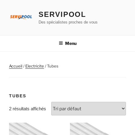
Aller
au
SERVIPOOL
contenu
Des spécialistes proches de vous
principal
Menu
Accueil
/
Electricite
/ Tubes
TUBES
2 résultats affichés