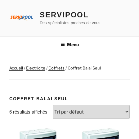
Aller
au
SERVIPOOL
contenu
Des spécialistes proches de vous
principal
Menu
Accueil
/
Electricite
/
Coffrets
/ Coffret Balai Seul
COFFRET BALAI SEUL
6 résultats affichés