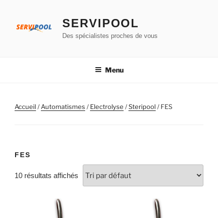
Aller
au
SERVIPOOL
contenu
Des spécialistes proches de vous
principal
Menu
Accueil
/
Automatismes
/
Electrolyse
/
Steripool
/ FES
FES
10 résultats affichés