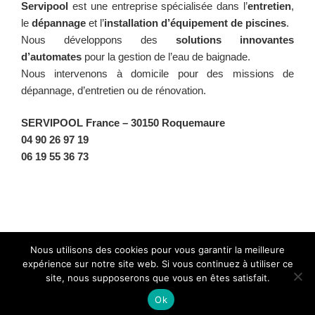
Servipool
est une entreprise spécialisée dans l’
entretien
,
le
dépannage
et l’
installation d’équipement de piscines
.
Nous développons des
solutions innovantes
d’automates
pour la gestion de l’eau de baignade.
Nous intervenons à domicile pour des missions de
dépannage, d’entretien ou de rénovation.
SERVIPOOL France
– 30150 Roquemaure
04 90 26 97 19
06 19 55 36 73
Facebook
Twitter
Instagram
BlueSky
Nous utilisons des cookies pour vous garantir la meilleure
expérience sur notre site web. Si vous continuez à utiliser ce
site, nous supposerons que vous en êtes satisfait.
Fièrement propulsé par WordPress
Ok